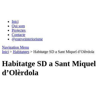
Inici
Qui som
Projectes
Contacte
@esteveinteriorisme
Navigation Menu
Inici
>
Habitatges
> Habitatge SD a Sant Miquel d’Olèrdola
Habitatge SD a Sant Miquel
d’Olèrdola